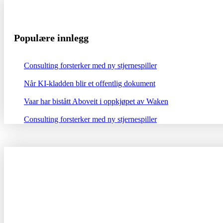
Populære innlegg
Consulting forsterker med ny stjernespiller
Når KI-kladden blir et offentlig dokument
Vaar har bistått Aboveit i oppkjøpet av Waken
Consulting forsterker med ny stjernespiller