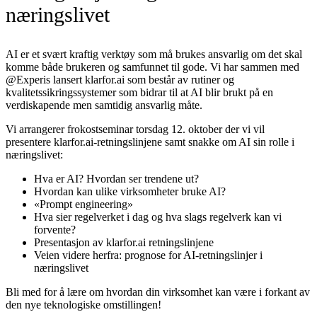
næringslivet
AI er et svært kraftig verktøy som må brukes ansvarlig om det skal
komme både brukeren og samfunnet til gode. Vi har sammen med
@Experis lansert klarfor.ai som består av rutiner og
kvalitetssikringssystemer som bidrar til at AI blir brukt på en
verdiskapende men samtidig ansvarlig måte.
Vi arrangerer frokostseminar torsdag 12. oktober der vi vil
presentere klarfor.ai-retningslinjene samt snakke om AI sin rolle i
næringslivet:
Hva er AI? Hvordan ser trendene ut?
Hvordan kan ulike virksomheter bruke AI?
«Prompt engineering»
Hva sier regelverket i dag og hva slags regelverk kan vi
forvente?
Presentasjon av klarfor.ai retningslinjene
Veien videre herfra: prognose for AI-retningslinjer i
næringslivet
Bli med for å lære om hvordan din virksomhet kan være i forkant av
den nye teknologiske omstillingen!