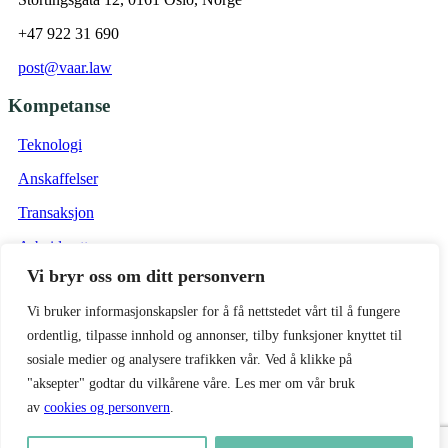
+47 922 31 690
post@vaar.law
Kompetanse
Teknologi
Anskaffelser
Transaksjon
Arbeidsrett
Vi bryr oss om ditt personvern
Eiendom
Vi bruker informasjonskapsler for å få nettstedet vårt til å fungere
Vilkår
ordentlig, tilpasse innhold og annonser, tilby funksjoner knyttet til
Forretningsvilkår Vaar Advokat
sosiale medier og analysere trafikken vår. Ved å klikke på
"aksepter" godtar du vilkårene våre. Les mer om vår bruk
Personvernpolicy
av
cookies og personvern
.
Forretningsvilkår Vaar Consulting