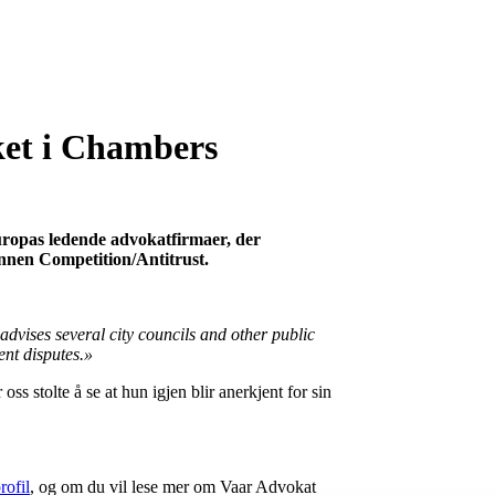
et i Chambers
uropas ledende advokatfirmaer, der
nnen Competition/Antitrust.
advises several city councils and other public
ent disputes.»
ss stolte å se at hun igjen blir anerkjent for sin
ofil
, og om du vil lese mer om Vaar Advokat