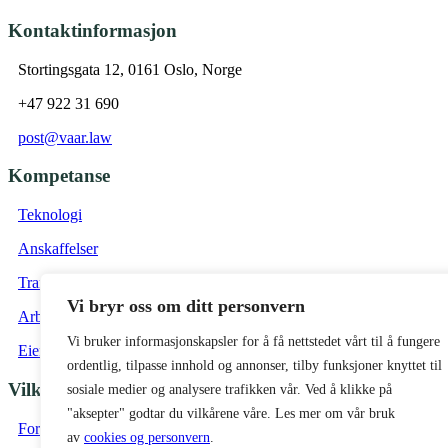
Kontaktinformasjon
Stortingsgata 12, 0161 Oslo, Norge
+47 922 31 690
post@vaar.law
Kompetanse
Teknologi
Anskaffelser
Transaksjon
Vi bryr oss om ditt personvern
Arbeidsrett
Vi bruker informasjonskapsler for å få nettstedet vårt til å fungere
Eiendom
ordentlig, tilpasse innhold og annonser, tilby funksjoner knyttet til
Vilkår
sosiale medier og analysere trafikken vår. Ved å klikke på
"aksepter" godtar du vilkårene våre. Les mer om vår bruk
Forretningsvilkår Vaar Advokat
av
cookies og personvern
.