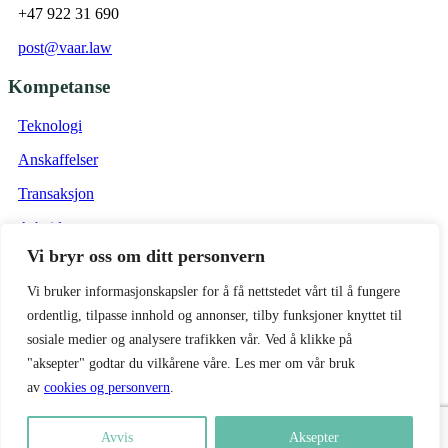
+47 922 31 690
post@vaar.law
Kompetanse
Teknologi
Anskaffelser
Transaksjon
Arbeidsrett
Vi bryr oss om ditt personvern
Eiendom
Vi bruker informasjonskapsler for å få nettstedet vårt til å fungere
Vilkår
ordentlig, tilpasse innhold og annonser, tilby funksjoner knyttet til
Forretningsvilkår Vaar Advokat
sosiale medier og analysere trafikken vår. Ved å klikke på
"aksepter" godtar du vilkårene våre. Les mer om vår bruk
Personvernpolicy
av
cookies og personvern
.
Forretningsvilkår Vaar Consulting
Avvis
Aksepter
Copyright © 2026, Vaar Advokat AS org.nr. 924478926