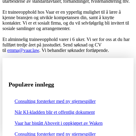
utarbeidelse av standardavtaler, forhandlinger, tvistehåndtering mv.
Et traineeopphold hos Vaar er en ypperlig mulighet til å lære å
kjenne bransjen og utvikle kompetansen din, samt å knytte
kontakter. Vi er et sosialt firma, og du vil selvfølgelig bli invitert til
sosiale samlinger og arrangementer.
Et alminnelig traineeopphold varer i 6 uker. Vi ser for oss at du har
fullført tredje året på jusstudiet. Send søknad og CV
til
emma@vaar.law
. Vi behandler søknader fortløpende.
Populære innlegg
Consulting forsterker med ny stjernespiller
Når KI-kladden blir et offentlig dokument
Vaar har bistått Aboveit i oppkjøpet av Waken
Consulting forsterker med ny stjernespiller