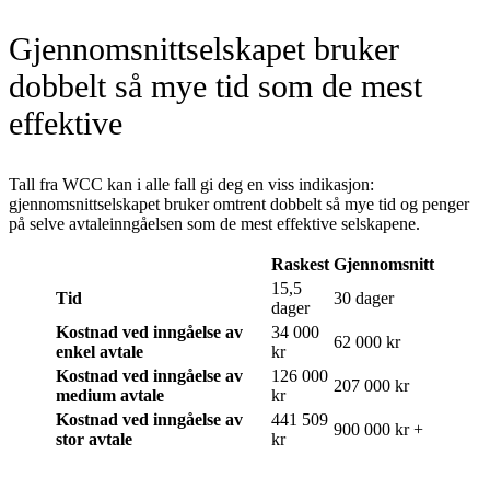
Gjennomsnittselskapet bruker
dobbelt så mye tid som de mest
effektive
Tall fra WCC kan i alle fall gi deg en viss indikasjon:
gjennomsnittselskapet bruker omtrent dobbelt så mye tid og penger
på selve avtaleinngåelsen som de mest effektive selskapene.
Raskest
Gjennomsnitt
15,5
Tid
30 dager
dager
Kostnad ved inngåelse av
34 000
62 000 kr
enkel avtale
kr
Kostnad ved inngåelse av
126 000
207 000 kr
medium avtale
kr
Kostnad ved inngåelse av
441 509
900 000 kr +
stor avtale
kr