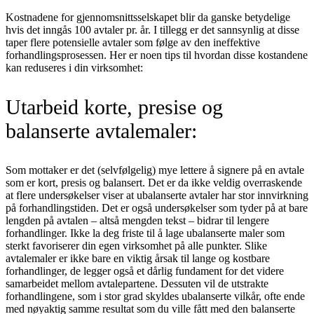
Kostnadene for gjennomsnittsselskapet blir da ganske betydelige
hvis det inngås 100 avtaler pr. år. I tillegg er det sannsynlig at disse
taper flere potensielle avtaler som følge av den ineffektive
forhandlingsprosessen. Her er noen tips til hvordan disse kostandene
kan reduseres i din virksomhet:
Utarbeid korte, presise og
balanserte avtalemaler:
Som mottaker er det (selvfølgelig) mye lettere å signere på en avtale
som er kort, presis og balansert. Det er da ikke veldig overraskende
at flere undersøkelser viser at ubalanserte avtaler har stor innvirkning
på forhandlingstiden. Det er også undersøkelser som tyder på at bare
lengden på avtalen – altså mengden tekst – bidrar til lengere
forhandlinger. Ikke la deg friste til å lage ubalanserte maler som
sterkt favoriserer din egen virksomhet på alle punkter. Slike
avtalemaler er ikke bare en viktig årsak til lange og kostbare
forhandlinger, de legger også et dårlig fundament for det videre
samarbeidet mellom avtalepartene. Dessuten vil de utstrakte
forhandlingene, som i stor grad skyldes ubalanserte vilkår, ofte ende
med nøyaktig samme resultat som du ville fått med den balanserte