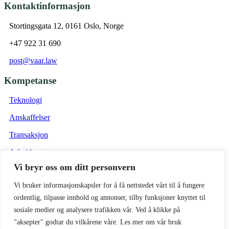
Kontaktinformasjon
Stortingsgata 12, 0161 Oslo, Norge
+47 922 31 690
post@vaar.law
Kompetanse
Teknologi
Anskaffelser
Transaksjon
Arbeidsrett
Vi bryr oss om ditt personvern
Eiendom
Vi bruker informasjonskapsler for å få nettstedet vårt til å fungere
Vilkår
ordentlig, tilpasse innhold og annonser, tilby funksjoner knyttet til
Forretningsvilkår Vaar Advokat
sosiale medier og analysere trafikken vår. Ved å klikke på
"aksepter" godtar du vilkårene våre. Les mer om vår bruk
Personvernpolicy