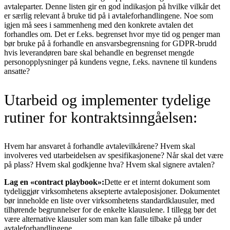
avtaleparter. Denne listen gir en god indikasjon på hvilke vilkår det
er særlig relevant å bruke tid på i avtaleforhandlingene. Noe som
igjen må sees i sammenheng med den konkrete avtalen det
forhandles om. Det er f.eks. begrenset hvor mye tid og penger man
bør bruke på å forhandle en ansvarsbegrensning for GDPR-brudd
hvis leverandøren bare skal behandle en begrenset mengde
personopplysninger på kundens vegne, f.eks. navnene til kundens
ansatte?
Utarbeid og implementer tydelige
rutiner for kontraktsinngåelsen:
Hvem har ansvaret å forhandle avtalevilkårene? Hvem skal
involveres ved utarbeidelsen av spesifikasjonene? Når skal det være
på plass? Hvem skal godkjenne hva? Hvem skal signere avtalen?
Lag en «contract playbook»:
Dette er et internt dokument som
tydeliggjør virksomhetens aksepterte avtaleposisjoner. Dokumentet
bør inneholde en liste over virksomhetens standardklausuler, med
tilhørende begrunnelser for de enkelte klausulene. I tillegg bør det
være alternative klausuler som man kan falle tilbake på under
avtaleforhandlingene.