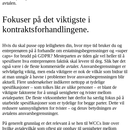
avtalen.
Fokuser på det viktigste i
kontraktsforhandlingene.
Hvis du skal pusse opp leiligheten din, hvor mye tid bruker du og
entreprenøren på å forhandle om erstatningsbegrensninger og «super
caps» for brudd på GDPR? Mesteparten av tiden går vel heller til å
spesifisere hva entreprenøren faktisk skal levere til deg. Slik bør det
også være i de fleste kommersielle avtaler. Ansvarsbegrensninger er
selvfølgelig viktig, men enda viktigere er nok de vilkår som bidrar til
at man unngår å havne i problemer hvor ansvarsbegrensningen blir
aktuell. Flere undersøkelser indikerer nettopp at tydelige
spesifikasjoner – som tolkes likt av ulike personer – er blant de
viktigste faktorene for å unngå uenigheter og tvister mellom
avtaleparter. De fleste virksomheter bør derfor ha særlig fokus på å
utarbeide spesifikasjoner som er tydelige for begge parter. Dette vil
redusere sannsynligheten for tvister – og derav betydningen av
avtalens ansvarsbegrensninger.
På generelt grunnlag er det relevant å se hen til WCCs liste over
hvilke avtalevilkår som oftest gir opphav til uenigheter mellom