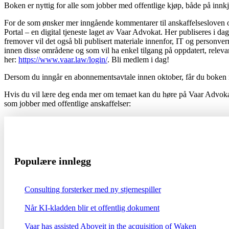
Boken er nyttig for alle som jobber med offentlige kjøp, både på innk
For de som ønsker mer inngående kommentarer til anskaffelsesloven og
Portal – en digital tjeneste laget av Vaar Advokat. Her publiseres i dag
fremover vil det også bli publisert materiale innenfor, IT og personve
innen disse områdene og som vil ha enkel tilgang på oppdatert, relevan
her:
https://www.vaar.law/login/
. Bli medlem i dag!
Dersom du inngår en abonnementsavtale innen oktober, får du boken m
Hvis du vil lære deg enda mer om temaet kan du høre på Vaar Advokat
som jobber med offentlige anskaffelser:
Populære innlegg
Consulting forsterker med ny stjernespiller
Når KI-kladden blir et offentlig dokument
Vaar has assisted Aboveit in the acquisition of Waken