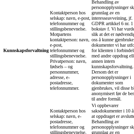
Behandling av
personopplysninger sk
Kontaktperson hos
grunnlag av en
selskap: navn, e-post,
interesseavveining, jf.
telefonnummer og
GDPR artikkel 6 nr. 1
stillingsbenevnelse.
bokstav f. Vi har vurde
Motpartens
slik at det er nødvendi
kontaktperson: navn,
oss å kunne gjenbruke
e-post,
dokumenter vi har utf
Kunnskapsforvaltning
telefonnummer og
for klienten i forbinde
stillingsbenevnelse.
med andre oppdrag ell
Privatperson: navn,
annen intern
fødsels – og
kunnskapsforvaltning.
personnummer,
Dersom det er
adresse, e-
personopplysninger i
postadresse,
dokumenter som
telefonnummer.
gjenbrukes, vil disse b
anonymisert før de ben
til andre formål.
Vi oppbevarer
Kontaktperson hos
saksdokumenter i 10 år
selskap: navn, e-
at oppdraget er avslutt
postadresse,
Behandling av
telefonnummer og
personopplysninger sk
stillingsbenevnelse.
grunnlag av en