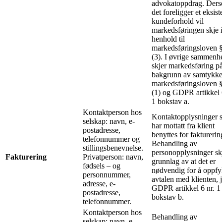
advokatoppdrag. Der
det foreligger et eksis
kundeforhold vil
markedsføringen skje 
henhold til
markedsføringsloven 
(3). I øvrige sammenh
skjer markedsføring p
bakgrunn av samtykke,
markedsføringsloven 
(1) og GDPR artikkel 
1 bokstav a.
Kontaktperson hos
Kontaktopplysninger 
selskap: navn, e-
har mottatt fra klient
postadresse,
benyttes for fakturerin
telefonnummer og
Behandling av
stillingsbenevnelse.
personopplysninger sk
Fakturering
Privatperson: navn,
grunnlag av at det er
fødsels – og
nødvendig for å oppfy
personnummer,
avtalen med klienten, j
adresse, e-
GDPR artikkel 6 nr. 1
postadresse,
bokstav b.
telefonnummer.
Kontaktperson hos
Behandling av
selskap: navn, e-