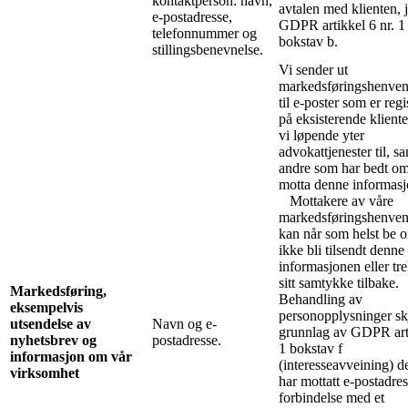
kontaktperson: navn,
avtalen med klienten, j
e-postadresse,
GDPR artikkel 6 nr. 1
telefonnummer og
bokstav b.
stillingsbenevnelse.
Vi sender ut
markedsføringshenven
til e-poster som er regi
på eksisterende klient
vi løpende yter
advokattjenester til, sa
andre som har bedt om
motta denne informasj
Mottakere av våre
markedsføringshenven
kan når som helst be 
ikke bli tilsendt denne
informasjonen eller tr
sitt samtykke tilbake.
Markedsføring,
Behandling av
eksempelvis
personopplysninger sk
utsendelse av
Navn og e-
grunnlag av GDPR art.
nyhetsbrev og
postadresse.
1 bokstav f
informasjon om vår
(interesseavveining) de
virksomhet
har mottatt e-postadres
forbindelse med et