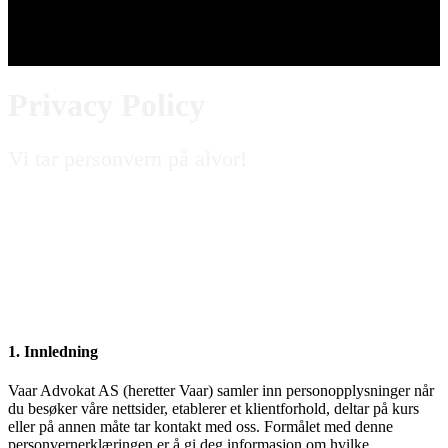
Privacy Policy
Vi tar personvern på alvor!
1. Innledning
Vaar Advokat AS (heretter Vaar) samler inn personopplysninger når
du besøker våre nettsider, etablerer et klientforhold, deltar på kurs
eller på annen måte tar kontakt med oss. Formålet med denne
personvernerklæringen er å gi deg informasjon om hvilke