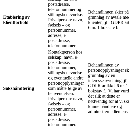
postadresse,
telefonnummer og
Behandlingen skjer på
stillingsbenevnelse.
Etablering av
grunnlag av avtale me
Privatperson: navn,
klientforhold
klienten, jf. GDPR art
fødsels – og
6 nr. 1 bokstav b.
personnummer,
adresse, e-
postadresse,
telefonnummer.
Kontaktperson hos
selskap: navn, e-
postadresse,
Behandlingen av
telefonnummer,
personopplysninger sk
stillingsbenevnelse
grunnlag av en
og eventuelle andre
interesseavveining, jf.
personopplysninger
GDPR artikkel 6 nr. 1
Sakshåndtering
som måtte følge av
bokstav f. Vi har vurd
henvendelsen.
det slik at dette er
Privatperson: navn,
nødvendig for at vi sk
fødsels – og
kunne håndtere og
personnummer,
administrere klientens 
adresse, e-
postadresse,
telefonnummer.