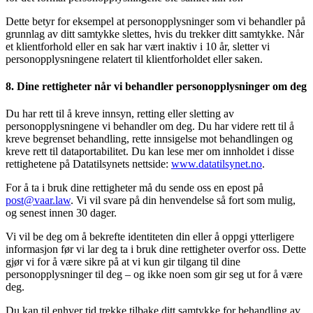
Dette betyr for eksempel at personopplysninger som vi behandler på
grunnlag av ditt samtykke slettes, hvis du trekker ditt samtykke. Når
et klientforhold eller en sak har vært inaktiv i 10 år, sletter vi
personopplysningene relatert til klientforholdet eller saken.
8. Dine rettigheter når vi behandler personopplysninger om deg
Du har rett til å kreve innsyn, retting eller sletting av
personopplysningene vi behandler om deg. Du har videre rett til å
kreve begrenset behandling, rette innsigelse mot behandlingen og
kreve rett til dataportabilitet. Du kan lese mer om innholdet i disse
rettighetene på Datatilsynets nettside:
www.datatilsynet.no
.
For å ta i bruk dine rettigheter må du sende oss en epost på
post@vaar.law
. Vi vil svare på din henvendelse så fort som mulig,
og senest innen 30 dager.
Vi vil be deg om å bekrefte identiteten din eller å oppgi ytterligere
informasjon før vi lar deg ta i bruk dine rettigheter overfor oss. Dette
gjør vi for å være sikre på at vi kun gir tilgang til dine
personopplysninger til deg – og ikke noen som gir seg ut for å være
deg.
Du kan til enhver tid trekke tilbake ditt samtykke for behandling av