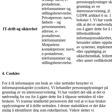
personopplysninger sk
postadresse,
grunnlag av en
telefonnummer og
interesseavveining, jf.
stillingsbenevnelse.
GDPR artikkel 6 nr. 1
Privatperson: navn,
bokstav f. Vi har vurde
fødsels – og
slik at det er nødvendi
personnummer,
IT-drift og sikkerhet
oss å gjøre dette for å 
adresse, e-
tilfredsstillende
postadresse,
informasjonssikkerhet,
telefonnummer.
herunder utføre oppda
Motpartens
av systemer, implemen
kontaktperson: navn,
eller oppfølging av
e-postadresse,
sikkerhetstiltak, feilret
telefonnummer og
eller annet vedlikehold
stillingsbenevnelse.
4. Cookies
For å få informasjon om bruk av våre nettsider benytter vi
informasjonskapsler (cookies). Vi behandler personopplysninger på
grunnlag av en interesseavveining. Vi har vurdert det slik at det er
nødvendig for oss for å gjøre dette for å tilpasse nettsiden til våre
brukere. Vi ivaretar imidlertid personvern ditt ved at vi kun bruker
opplysningene til å drifte nettsiden. I denne statistikken er det ikke
mulig å identifisere deg som enkeltperson. Videre sletter vi