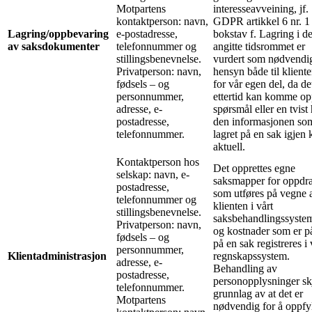
Motpartens
interesseavveining, jf.
kontaktperson: navn,
GDPR artikkel 6 nr. 1
Lagring/oppbevaring
e-postadresse,
bokstav f. Lagring i de
av saksdokumenter
telefonnummer og
angitte tidsrommet er
stillingsbenevnelse.
vurdert som nødvendi
Privatperson: navn,
hensyn både til klient
fødsels – og
for vår egen del, da det
personnummer,
ettertid kan komme o
adresse, e-
spørsmål eller en tvist
postadresse,
den informasjonen so
telefonnummer.
lagret på en sak igjen 
aktuell.
Kontaktperson hos
Det opprettes egne
selskap: navn, e-
saksmapper for oppdr
postadresse,
som utføres på vegne 
telefonnummer og
klienten i vårt
stillingsbenevnelse.
saksbehandlingssystem
Privatperson: navn,
og kostnader som er p
fødsels – og
på en sak registreres i 
personnummer,
Klientadministrasjon
regnskapssystem.
adresse, e-
Behandling av
postadresse,
personopplysninger sk
telefonnummer.
grunnlag av at det er
Motpartens
nødvendig for å oppfy