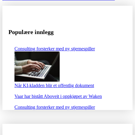
Populære innlegg
Consulting forsterker med ny stjernespiller
Når KI-kladden blir et offentlig dokument
Vaar har bistått Aboveit i oppkjøpet av Waken
Consulting forsterker med ny stjernespiller