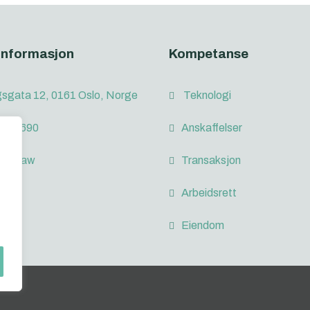
informasjon
Kompetanse
gsgata 12, 0161 Oslo, Norge
Teknologi
 31 690
Anskaffelser
aar.law
Transaksjon
Arbeidsrett
Eiendom