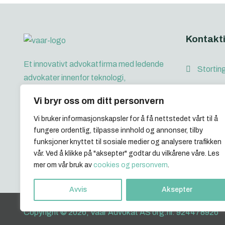
Kontakt
Et innovativt advokatfirma med ledende
Stortin
advokater innenfor teknologi,
anskaffelser, transaksjoner, arbeidsliv og
+47 922
Vi bryr oss om ditt personvern
eiendom
post@v
Vi bruker informasjonskapsler for å få nettstedet vårt til å
fungere ordentlig, tilpasse innhold og annonser, tilby
funksjoner knyttet til sosiale medier og analysere trafikken
vår. Ved å klikke på "aksepter" godtar du vilkårene våre. Les
mer om vår bruk av
cookies og personvern
.
Avvis
Aksepter
Copyright © 2026, Vaar Advokat AS org.nr. 924478926