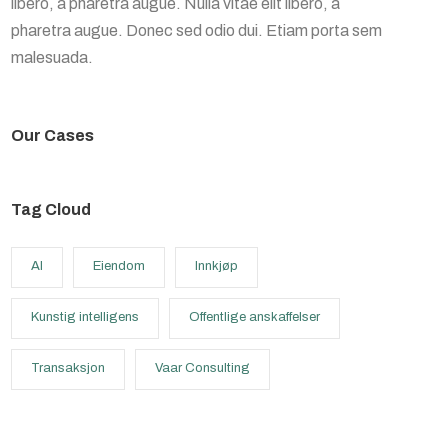
libero, a pharetra augue. Nulla vitae elit libero, a
pharetra augue. Donec sed odio dui. Etiam porta sem
malesuada.
Our Cases
Tag Cloud
AI
Eiendom
Innkjøp
Kunstig intelligens
Offentlige anskaffelser
Transaksjon
Vaar Consulting