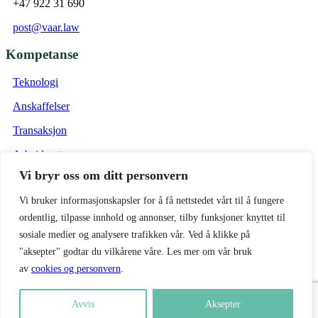
+47 922 31 690
post@vaar.law
Kompetanse
Teknologi
Anskaffelser
Transaksjon
Arbeidsrett
Vi bryr oss om ditt personvern
Eiendom
Vi bruker informasjonskapsler for å få nettstedet vårt til å fungere
Vilkår
ordentlig, tilpasse innhold og annonser, tilby funksjoner knyttet til
Forretningsvilkår Vaar Advokat
sosiale medier og analysere trafikken vår. Ved å klikke på
"aksepter" godtar du vilkårene våre. Les mer om vår bruk
Personvernpolicy
av
cookies og personvern
.
Forretningsvilkår Vaar Consulting
Avvis
Aksepter
Copyright © 2026, Vaar Advokat AS org.nr. 924478926