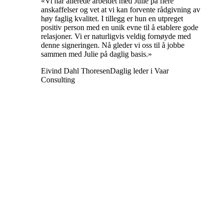
«Vi har allerede arbeidet med Julie på flere
anskaffelser og vet at vi kan forvente rådgivning av
høy faglig kvalitet. I tillegg er hun en utpreget
positiv person med en unik evne til å etablere gode
relasjoner. Vi er naturligvis veldig fornøyde med
denne signeringen. Nå gleder vi oss til å jobbe
sammen med Julie på daglig basis.»
Eivind Dahl Thoresen
Daglig leder i Vaar
Consulting