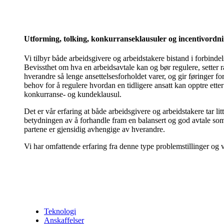
Utforming, tolking, konkurranseklausuler og incentivordn
Vi tilbyr både arbeidsgivere og arbeidstakere bistand i forbinde
Bevissthet om hva en arbeidsavtale kan og bør regulere, setter 
hverandre så lenge ansettelsesforholdet varer, og gir føringer for 
behov for å regulere hvordan en tidligere ansatt kan opptre etter 
konkurranse- og kundeklausul.
Det er vår erfaring at både arbeidsgivere og arbeidstakere tar litt f
betydningen av å forhandle fram en balansert og god avtale som 
partene er gjensidig avhengige av hverandre.
Vi har omfattende erfaring fra denne type problemstillinger og vil
Teknologi
Anskaffelser